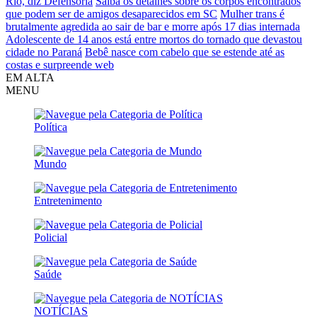
Rio, diz Defensoria
Saiba os detalhes sobre os corpos encontrados
que podem ser de amigos desaparecidos em SC
Mulher trans é
brutalmente agredida ao sair de bar e morre após 17 dias internada
Adolescente de 14 anos está entre mortos do tornado que devastou
cidade no Paraná
Bebê nasce com cabelo que se estende até as
costas e surpreende web
EM ALTA
MENU
Política
Mundo
Entretenimento
Policial
Saúde
NOTÍCIAS