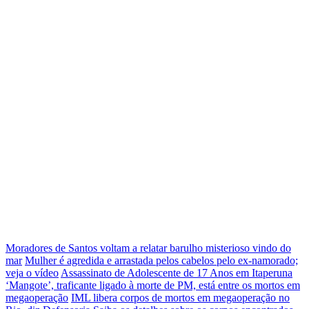
Moradores de Santos voltam a relatar barulho misterioso vindo do
mar
Mulher é agredida e arrastada pelos cabelos pelo ex-namorado;
veja o vídeo
Assassinato de Adolescente de 17 Anos em Itaperuna
‘Mangote’, traficante ligado à morte de PM, está entre os mortos em
megaoperação
IML libera corpos de mortos em megaoperação no