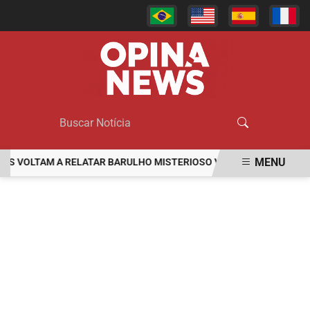
MENU
VOLTAM A RELATAR BARULHO MISTERIOSO VINDO DO MAR
MULHE
EM ALTA