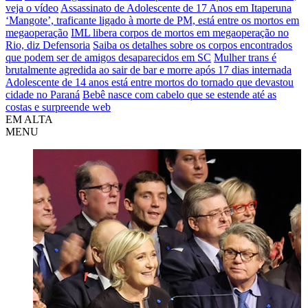
veja o vídeo
Assassinato de Adolescente de 17 Anos em Itaperuna
‘Mangote’, traficante ligado à morte de PM, está entre os mortos em
megaoperação
IML libera corpos de mortos em megaoperação no
Rio, diz Defensoria
Saiba os detalhes sobre os corpos encontrados
que podem ser de amigos desaparecidos em SC
Mulher trans é
brutalmente agredida ao sair de bar e morre após 17 dias internada
Adolescente de 14 anos está entre mortos do tornado que devastou
cidade no Paraná
Bebê nasce com cabelo que se estende até as
costas e surpreende web
EM ALTA
MENU