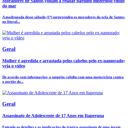
Moradores de Santos voltam a relatar barulho misterioso vindo
do mar
A madrugada desse sábado (1º) surpreendeu os moradores da orla de Santos,
no litoral...
Geral
Mulher é agredida e arrastada pelos cabelos pelo ex-namorado;
veja o vídeo
De acordo com informações, o suspeito colidiu com uma motocicleta contra
o portão do...
Geral
Assassinato de Adolescente de 17 Anos em Itaperuna
Entenda os detalhes e as implicações do trágico assassinato de uma jovem