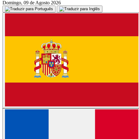
Domingo, 09 de Agosto 2026
Aguarde, carregando...
Início
/
POLICIAL
/
Empregos
/
Guia Comercial
/
Notícias
/
Concursos
/
Contato
/
Web Stories
/
MENU