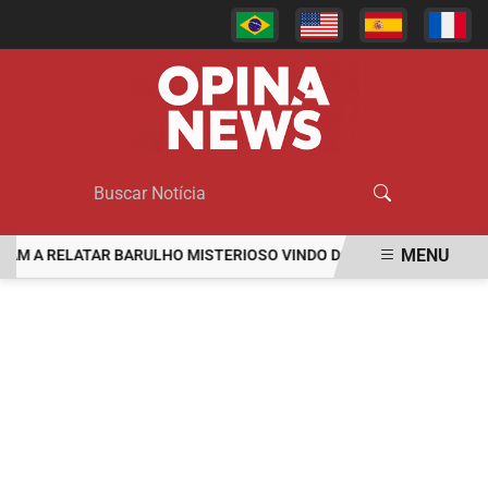
MENU
A RELATAR BARULHO MISTERIOSO VINDO DO MAR
MULHER É AGR
EM ALTA