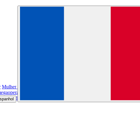
r
Mulher é agredida e arrastada pelos cabelos pelo ex-namorado; veja o
 megaoperação
IML libera corpos de mortos em megaoperação no Rio, d
e agredida ao sair de bar e morre após 17 dias internada
Adolescente de