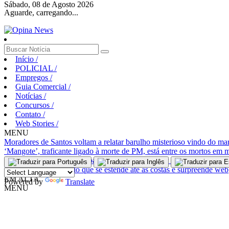
Sábado, 08 de Agosto 2026
Aguarde, carregando...
Início
/
POLICIAL
/
Empregos
/
Guia Comercial
/
Notícias
/
Concursos
/
Contato
/
Web Stories
/
MENU
Moradores de Santos voltam a relatar barulho misterioso vindo do ma
‘Mangote’, traficante ligado à morte de PM, está entre os mortos em
podem ser de amigos desaparecidos em SC
Mulher trans é brutalment
Bebê nasce com cabelo que se estende até as costas e surpreende web
EM ALTA
Powered by
Translate
MENU