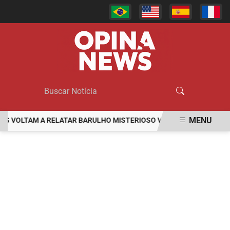
MENU
OLTAM A RELATAR BARULHO MISTERIOSO VINDO DO MAR
MULHER
EM ALTA