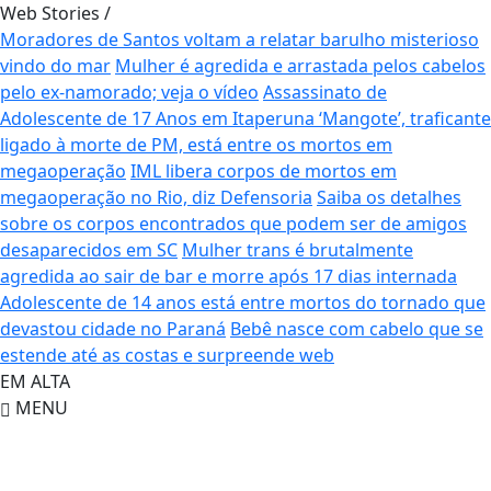
Web Stories
/
Moradores de Santos voltam a relatar barulho misterioso
vindo do mar
Mulher é agredida e arrastada pelos cabelos
pelo ex-namorado; veja o vídeo
Assassinato de
Adolescente de 17 Anos em Itaperuna
‘Mangote’, traficante
ligado à morte de PM, está entre os mortos em
megaoperação
IML libera corpos de mortos em
megaoperação no Rio, diz Defensoria
Saiba os detalhes
sobre os corpos encontrados que podem ser de amigos
desaparecidos em SC
Mulher trans é brutalmente
agredida ao sair de bar e morre após 17 dias internada
Adolescente de 14 anos está entre mortos do tornado que
devastou cidade no Paraná
Bebê nasce com cabelo que se
estende até as costas e surpreende web
EM ALTA
MENU