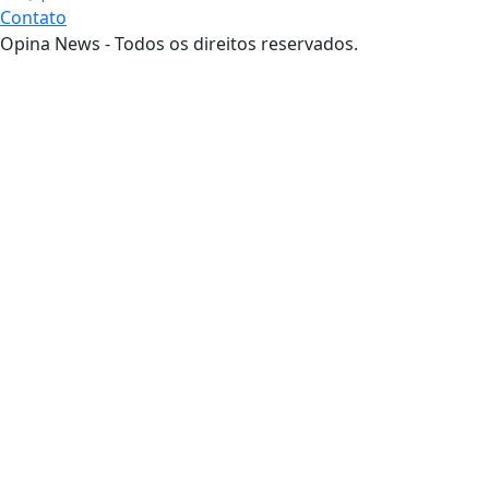
Contato
Opina News - Todos os direitos reservados.
Termos de Uso e Privacidade
Esse site utiliza cookies para melhorar sua
experiência de navegação. Ao continuar o acesso,
entendemos que você concorda com nossos Termos