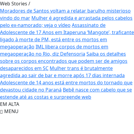
Web Stories
/
Moradores de Santos voltam a relatar barulho misterioso
vindo do mar
Mulher é agredida e arrastada pelos cabelos
pelo ex-namorado; veja o vídeo
Assassinato de
Adolescente de 17 Anos em Itaperuna
‘Mangote’, traficante
ligado à morte de PM, está entre os mortos em
megaoperação
IML libera corpos de mortos em
megaoperação no Rio, diz Defensoria
Saiba os detalhes
sobre os corpos encontrados que podem ser de amigos
desaparecidos em SC
Mulher trans é brutalmente
agredida ao sair de bar e morre após 17 dias internada
Adolescente de 14 anos está entre mortos do tornado que
devastou cidade no Paraná
Bebê nasce com cabelo que se
estende até as costas e surpreende web
EM ALTA
MENU