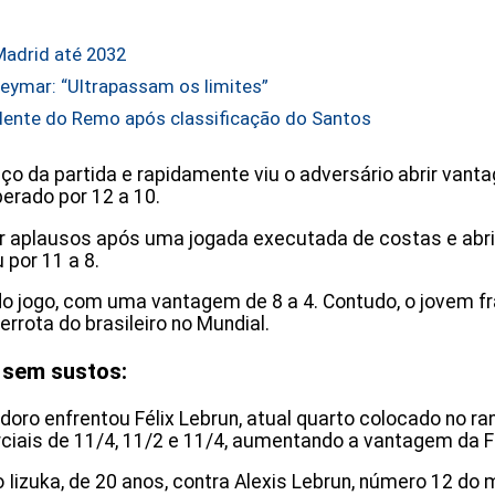
Madrid até 2032
eymar: “Ultrapassam os limites”
dente do Remo após classificação do Santos
o da partida e rapidamente viu o adversário abrir vanta
erado por 12 a 10.
ber aplausos após uma jogada executada de costas e abr
 por 11 a 8.
te do jogo, com uma vantagem de 8 a 4. Contudo, o jovem
rrota do brasileiro no Mundial.
 sem sustos:
doro enfrentou Félix Lebrun, atual quarto colocado no r
rciais de 11/4, 11/2 e 11/4, aumentando a vantagem da F
 Iizuka, de 20 anos, contra Alexis Lebrun, número 12 do 