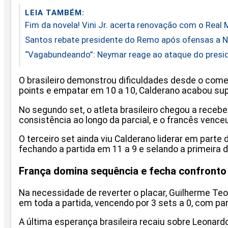
LEIA TAMBÉM:
Fim da novela! Vini Jr. acerta renovação com o Real 
Santos rebate presidente do Remo após ofensas a N
“Vagabundeando”: Neymar reage ao ataque do presi
O brasileiro demonstrou dificuldades desde o começ
points e empatar em 10 a 10, Calderano acabou sup
No segundo set, o atleta brasileiro chegou a rece
consistência ao longo da parcial, e o francês venceu
O terceiro set ainda viu Calderano liderar em par
fechando a partida em 11 a 9 e selando a primeira de
França domina sequência e fecha confronto
Na necessidade de reverter o placar, Guilherme Teo
em toda a partida, vencendo por 3 sets a 0, com pa
A última esperança brasileira recaiu sobre Leonardo