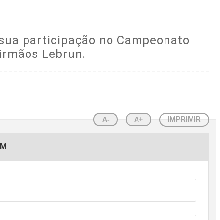
u sua participação no Campeonato
 irmãos Lebrun.
A-
A+
IMPRIMIR
EM