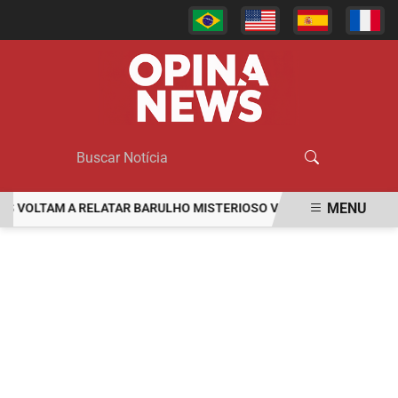
MENU
LTAM A RELATAR BARULHO MISTERIOSO VINDO DO MAR
MULHER
EM ALTA