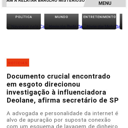
 RELATAR BARULHO MISTERIOSO VINDO DO MAR
MULHER É
MENU
EM ALTA
POLÍTICA
MUNDO
ENTRETENIMENTO
NOTÍCIAS
Documento crucial encontrado
em esgoto direcionou
investigação à influenciadora
Deolane, afirma secretário de SP
A advogada e personalidade da internet é
alvo de apuração por suposta conexão
com um esquema de lavagem de dinheiro