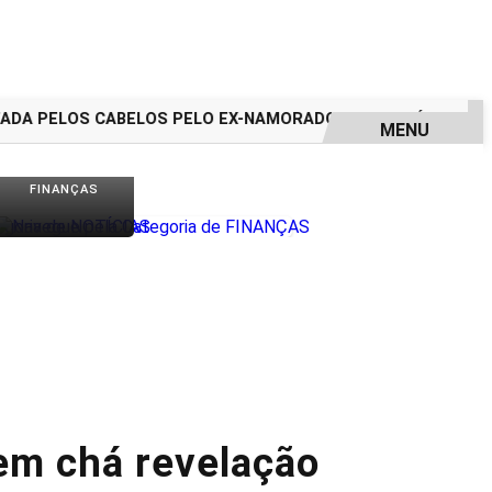
A PELOS CABELOS PELO EX-NAMORADO; VEJA O VÍDEO
ASS
MENU
FINANÇAS
em chá revelação