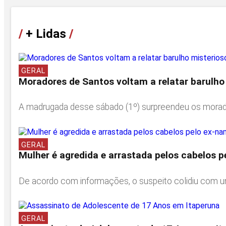
/
+ Lidas
/
GERAL
Moradores de Santos voltam a relatar barulho
A madrugada desse sábado (1º) surpreendeu os moradores
GERAL
Mulher é agredida e arrastada pelos cabelos p
De acordo com informações, o suspeito colidiu com um
GERAL