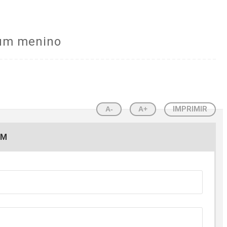
a um menino
A-
A+
IMPRIMIR
EM