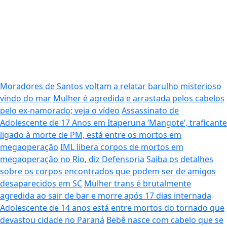
Moradores de Santos voltam a relatar barulho misterioso
vindo do mar
Mulher é agredida e arrastada pelos cabelos
pelo ex-namorado; veja o vídeo
Assassinato de
Adolescente de 17 Anos em Itaperuna
‘Mangote’, traficante
ligado à morte de PM, está entre os mortos em
megaoperação
IML libera corpos de mortos em
megaoperação no Rio, diz Defensoria
Saiba os detalhes
sobre os corpos encontrados que podem ser de amigos
desaparecidos em SC
Mulher trans é brutalmente
agredida ao sair de bar e morre após 17 dias internada
Adolescente de 14 anos está entre mortos do tornado que
devastou cidade no Paraná
Bebê nasce com cabelo que se