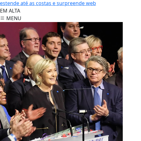
estende até as costas e surpreende web
EM ALTA
MENU