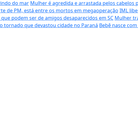
vindo do mar
Mulher é agredida e arrastada pelos cabelos 
morte de PM, está entre os mortos em megaoperação
IML lib
s que podem ser de amigos desaparecidos em SC
Mulher tr
do tornado que devastou cidade no Paraná
Bebê nasce com 