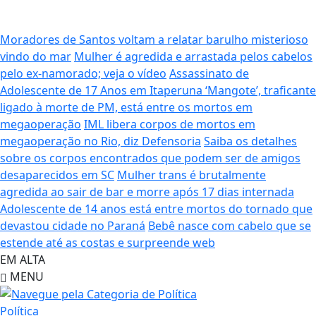
Moradores de Santos voltam a relatar barulho misterioso
vindo do mar
Mulher é agredida e arrastada pelos cabelos
pelo ex-namorado; veja o vídeo
Assassinato de
Adolescente de 17 Anos em Itaperuna
‘Mangote’, traficante
ligado à morte de PM, está entre os mortos em
megaoperação
IML libera corpos de mortos em
megaoperação no Rio, diz Defensoria
Saiba os detalhes
sobre os corpos encontrados que podem ser de amigos
desaparecidos em SC
Mulher trans é brutalmente
agredida ao sair de bar e morre após 17 dias internada
Adolescente de 14 anos está entre mortos do tornado que
devastou cidade no Paraná
Bebê nasce com cabelo que se
estende até as costas e surpreende web
EM ALTA
MENU
Política