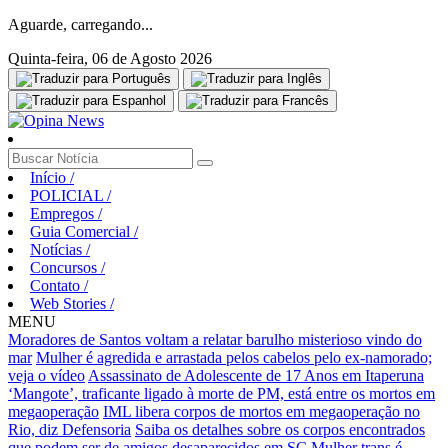
Aguarde, carregando...
Quinta-feira, 06 de Agosto 2026
Início
/
POLICIAL
/
Empregos
/
Guia Comercial
/
Notícias
/
Concursos
/
Contato
/
Web Stories
/
MENU
Moradores de Santos voltam a relatar barulho misterioso vindo do
mar
Mulher é agredida e arrastada pelos cabelos pelo ex-namorado;
veja o vídeo
Assassinato de Adolescente de 17 Anos em Itaperuna
‘Mangote’, traficante ligado à morte de PM, está entre os mortos em
megaoperação
IML libera corpos de mortos em megaoperação no
Rio, diz Defensoria
Saiba os detalhes sobre os corpos encontrados
que podem ser de amigos desaparecidos em SC
Mulher trans é