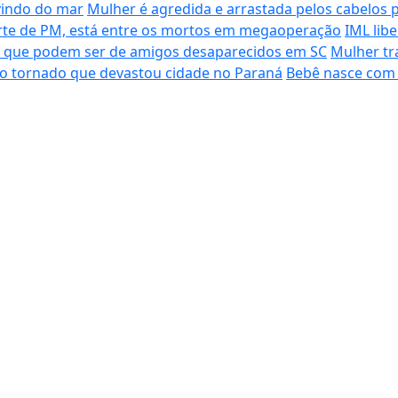
vindo do mar
Mulher é agredida e arrastada pelos cabelos 
morte de PM, está entre os mortos em megaoperação
IML lib
s que podem ser de amigos desaparecidos em SC
Mulher tr
do tornado que devastou cidade no Paraná
Bebê nasce com 