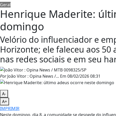
Geral
Henrique Maderite: últ
domingo
Velório do influenciador e em
Horizonte; ele faleceu aos 5
nas redes sociais e em seu ha
Por
João Vitor : Opina News /...
Em
08/02/2026 08:31
A-
A+
IMPRIMIR
Neste domingo, dia 8, a comunidade se despede do influen