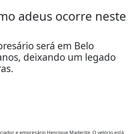
imo adeus ocorre neste
presário será em Belo
0 anos, deixando um legado
ras.
ciador e empresário Henrique Maderite. O velório está