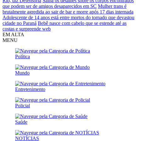
Rio, diz Defensoria
Saiba os detalhes sobre os corpos encontrados
que podem ser de amigos desaparecidos em SC
Mulher trans é
brutalmente agredida ao sair de bar e morre após 17 dias internada
Adolescente de 14 anos está entre mortos do tornado que devastou
cidade no Paraná
Bebê nasce com cabelo que se estende até as
costas e surpreende web
EM ALTA
MENU
Política
Mundo
Entretenimento
Policial
Saúde
NOTÍCIAS