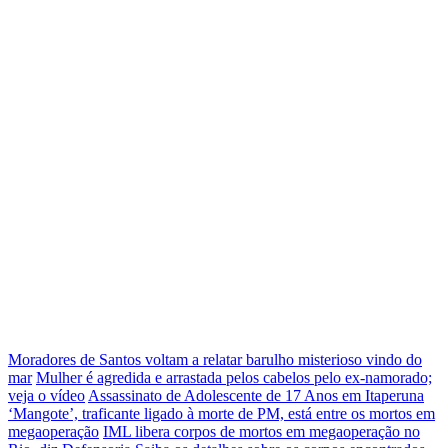
Moradores de Santos voltam a relatar barulho misterioso vindo do
mar
Mulher é agredida e arrastada pelos cabelos pelo ex-namorado;
veja o vídeo
Assassinato de Adolescente de 17 Anos em Itaperuna
‘Mangote’, traficante ligado à morte de PM, está entre os mortos em
megaoperação
IML libera corpos de mortos em megaoperação no