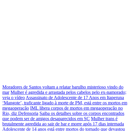
Moradores de Santos voltam a relatar barulho misterioso vindo do
mar
Mulher é agredida e arrastada pelos cabelos pelo ex-namorado;
veja o vídeo
Assassinato de Adolescente de 17 Anos em Itaperuna
‘Mangote’, traficante ligado à morte de PM, está entre os mortos em
megaoperação
IML libera corpos de mortos em megaoperação no
Rio, diz Defensoria
Saiba os detalhes sobre os corpos encontrados
que podem ser de amigos desaparecidos em SC
Mulher trans é
brutalmente agredida ao sair de bar e morre após 17 dias internada
Adolescente de 14 anos está entre mortos do tornado que devastou