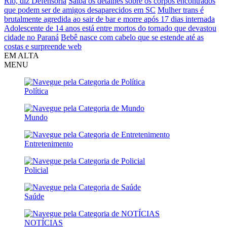
Rio, diz Defensoria
Saiba os detalhes sobre os corpos encontrados
que podem ser de amigos desaparecidos em SC
Mulher trans é
brutalmente agredida ao sair de bar e morre após 17 dias internada
Adolescente de 14 anos está entre mortos do tornado que devastou
cidade no Paraná
Bebê nasce com cabelo que se estende até as
costas e surpreende web
EM ALTA
MENU
Política
Mundo
Entretenimento
Policial
Saúde
NOTÍCIAS