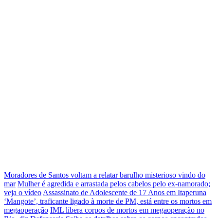
Moradores de Santos voltam a relatar barulho misterioso vindo do
mar
Mulher é agredida e arrastada pelos cabelos pelo ex-namorado;
veja o vídeo
Assassinato de Adolescente de 17 Anos em Itaperuna
‘Mangote’, traficante ligado à morte de PM, está entre os mortos em
megaoperação
IML libera corpos de mortos em megaoperação no