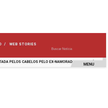
/
O
WEB STORIES
A PELOS CABELOS PELO EX-NAMORADO; VEJA O VÍDEO
ASS
MENU