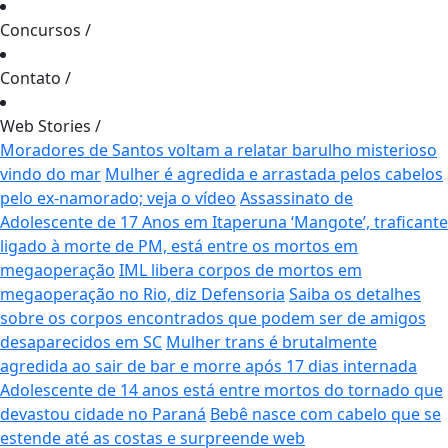
Concursos
/
Contato
/
Web Stories
/
Moradores de Santos voltam a relatar barulho misterioso
vindo do mar
Mulher é agredida e arrastada pelos cabelos
pelo ex-namorado; veja o vídeo
Assassinato de
Adolescente de 17 Anos em Itaperuna
‘Mangote’, traficante
ligado à morte de PM, está entre os mortos em
megaoperação
IML libera corpos de mortos em
megaoperação no Rio, diz Defensoria
Saiba os detalhes
sobre os corpos encontrados que podem ser de amigos
desaparecidos em SC
Mulher trans é brutalmente
agredida ao sair de bar e morre após 17 dias internada
Adolescente de 14 anos está entre mortos do tornado que
devastou cidade no Paraná
Bebê nasce com cabelo que se
estende até as costas e surpreende web