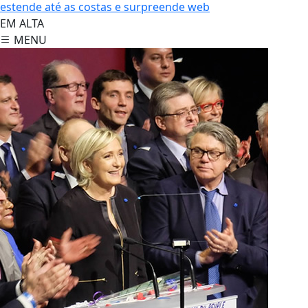
estende até as costas e surpreende web
EM ALTA
MENU