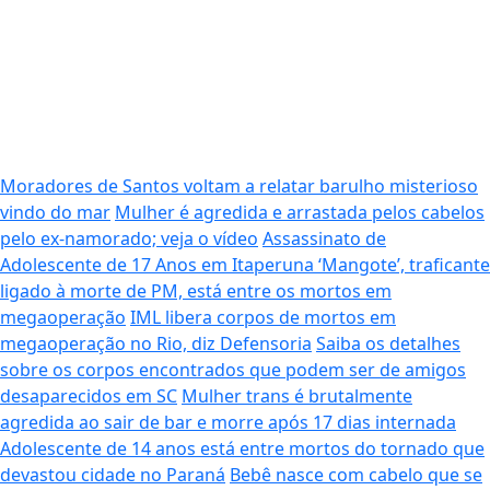
Moradores de Santos voltam a relatar barulho misterioso
vindo do mar
Mulher é agredida e arrastada pelos cabelos
pelo ex-namorado; veja o vídeo
Assassinato de
Adolescente de 17 Anos em Itaperuna
‘Mangote’, traficante
ligado à morte de PM, está entre os mortos em
megaoperação
IML libera corpos de mortos em
megaoperação no Rio, diz Defensoria
Saiba os detalhes
sobre os corpos encontrados que podem ser de amigos
desaparecidos em SC
Mulher trans é brutalmente
agredida ao sair de bar e morre após 17 dias internada
Adolescente de 14 anos está entre mortos do tornado que
devastou cidade no Paraná
Bebê nasce com cabelo que se