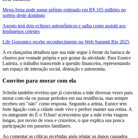
Mega-Sena pode pagar prêmio estimado em R$ 165 milhões no
sorteio deste domingo
Agosto terá dois eclipses astronômicos e saiba como assistir aos
fenômenos celestes
Life Genomics recebe reconhecimento no Web Summit Rio 2025
A ex-dançarina detalhou que sua mãe segue à frente da barraca de
churros por vontade própria e por gostar da atividade. Para Eunice
Ladeira, o trabalho transcende a questão financeira, representando
um espaço de interação social, distração e autonomia.
Convites para morar com ela
Scheila também revelou que já convidou a mãe diversas vezes para
morar com ela ou passar períodos em sua residência, mas sempre
recebeu um "não" como resposta. Segundo a artista, Eunice tem
forte ligação com a cidade onde vive e prefere manter sua rotina. A
ex-integrante do É o Tchan! acrescentou que a mãe evita viagens
longas, por receio de voos e cruzeiros, o que explica sua pouca
participação em passeios familiares.
Ao comentar as críticas recebidas após relatar os danos causados