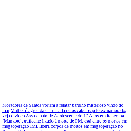
Moradores de Santos voltam a relatar barulho misterioso vindo do
mar
Mulher é agredida e arrastada pelos cabelos pelo ex-namorado;
veja o vídeo
Assassinato de Adolescente de 17 Anos em Itaperuna
‘Mangote’, traficante ligado à morte de PM, está entre os mortos em
megaoperação
IML libera corpos de mortos em megaoperação no