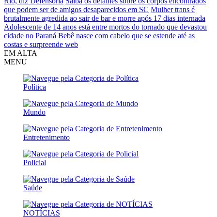
Rio, diz Defensoria
Saiba os detalhes sobre os corpos encontrados
que podem ser de amigos desaparecidos em SC
Mulher trans é
brutalmente agredida ao sair de bar e morre após 17 dias internada
Adolescente de 14 anos está entre mortos do tornado que devastou
cidade no Paraná
Bebê nasce com cabelo que se estende até as
costas e surpreende web
EM ALTA
MENU
Política
Mundo
Entretenimento
Policial
Saúde
NOTÍCIAS