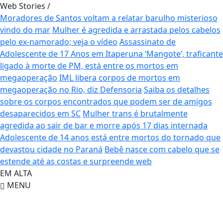
Web Stories
/
Moradores de Santos voltam a relatar barulho misterioso
vindo do mar
Mulher é agredida e arrastada pelos cabelos
pelo ex-namorado; veja o vídeo
Assassinato de
Adolescente de 17 Anos em Itaperuna
‘Mangote’, traficante
ligado à morte de PM, está entre os mortos em
megaoperação
IML libera corpos de mortos em
megaoperação no Rio, diz Defensoria
Saiba os detalhes
sobre os corpos encontrados que podem ser de amigos
desaparecidos em SC
Mulher trans é brutalmente
agredida ao sair de bar e morre após 17 dias internada
Adolescente de 14 anos está entre mortos do tornado que
devastou cidade no Paraná
Bebê nasce com cabelo que se
estende até as costas e surpreende web
EM ALTA
MENU