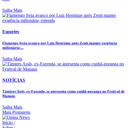
Saiba Mais
Esportes
Flamengo freia avanço por Luiz Henrique após Zenit manter exigência
milionária;...
Saiba Mais
NOTÍCIAS
Tàmires Assîs, ex-Fazenda, se apresenta como cunhã-poranga no Festival de
Manaus
Saiba Mais
Mais Postagens
Início
|
Sobre
|