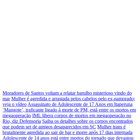
Moradores de Santos voltam a relatar barulho misterioso vindo do
mar
Mulher é agredida e arrastada pelos cabelos pelo ex-namorado;
veja o vídeo
Assassinato de Adolescente de 17 Anos em Itaperuna
‘Mangote’, traficante ligado à morte de PM, está entre os mortos em
megaoperação
IML libera corpos de mortos em megaoperação no
Rio, diz Defensoria
Saiba os detalhes sobre os corpos encontrados
que podem ser de amigos desaparecidos em SC
Mulher trans é
brutalmente agredida ao sair de bar e morre após 17 dias internada
Adolescente de 14 anos está entre mortos do tornado que devastou