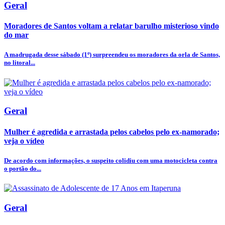
Geral
Moradores de Santos voltam a relatar barulho misterioso vindo
do mar
A madrugada desse sábado (1º) surpreendeu os moradores da orla de Santos,
no litoral...
Geral
Mulher é agredida e arrastada pelos cabelos pelo ex-namorado;
veja o vídeo
De acordo com informações, o suspeito colidiu com uma motocicleta contra
o portão do...
Geral