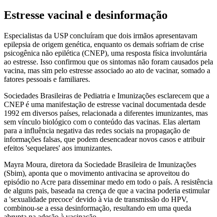
Estresse vacinal e desinformação
Especialistas da USP concluíram que dois irmãos apresentavam
epilepsia de origem genética, enquanto os demais sofriam de crise
psicogênica não epilética (CNEP), uma resposta física involuntária
ao estresse. Isso confirmou que os sintomas não foram causados pela
vacina, mas sim pelo estresse associado ao ato de vacinar, somado a
fatores pessoais e familiares.
Sociedades Brasileiras de Pediatria e Imunizações esclarecem que a
CNEP é uma manifestação de estresse vacinal documentada desde
1992 em diversos países, relacionada a diferentes imunizantes, mas
sem vínculo biológico com o conteúdo das vacinas. Elas alertam
para a influência negativa das redes sociais na propagação de
informações falsas, que podem desencadear novos casos e atribuir
efeitos 'sequelares' aos imunizantes.
Mayra Moura, diretora da Sociedade Brasileira de Imunizações
(Sbim), aponta que o movimento antivacina se aproveitou do
episódio no Acre para disseminar medo em todo o país. A resistência
de alguns pais, baseada na crença de que a vacina poderia estimular
a 'sexualidade precoce' devido à via de transmissão do HPV,
combinou-se a essa desinformação, resultando em uma queda
abrupta na adesão à vacinação.