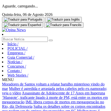
Aguarde, carregando...
Quinta-feira, 06 de Agosto 2026
Início
/
POLICIAL
/
Empregos
/
Guia Comercial
/
Notícias
/
Concursos
/
Contato
/
Web Stories
/
MENU
Moradores de Santos voltam a relatar barulho misterioso vindo do
mar
Mulher é agredida e arrastada pelos cabelos pelo ex-namorado;
veja o vídeo
Assassinato de Adolescente de 17 Anos em Itaperuna
‘Mangote’, traficante ligado à morte de PM, está entre os mortos em
megaoperação
IML libera corpos de mortos em megaoperação no
Rio, diz Defensoria
Saiba os detalhes sobre os corpos encontrados
que podem ser de amigos desaparecidos em SC
Mulher trans é