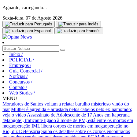
Aguarde, carregando...
Sexta-feira, 07 de Agosto 2026
Início
/
POLICIAL
/
Empregos
/
Guia Comercial
/
Notícias
/
Concursos
/
Contato
/
Web Stories
/
MENU
Moradores de Santos voltam a relatar barulho misterioso vindo do
mar
Mulher é agredida e arrastada pelos cabelos pelo ex-namorado;
veja o vídeo
Assassinato de Adolescente de 17 Anos em Itaperuna
‘Mangote’, traficante ligado à morte de PM, está entre os mortos em
megaoperação
IML libera corpos de mortos em megaoperação no
Rio, diz Defensoria
Saiba os detalhes sobre os corpos encontrados
que podem ser de amigos desaparecidos em SC
Mulher trans é