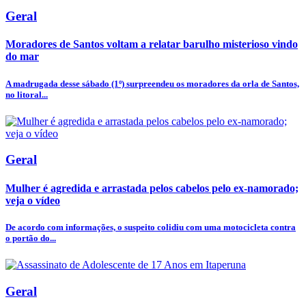
Geral
Moradores de Santos voltam a relatar barulho misterioso vindo
do mar
A madrugada desse sábado (1º) surpreendeu os moradores da orla de Santos,
no litoral...
Geral
Mulher é agredida e arrastada pelos cabelos pelo ex-namorado;
veja o vídeo
De acordo com informações, o suspeito colidiu com uma motocicleta contra
o portão do...
Geral