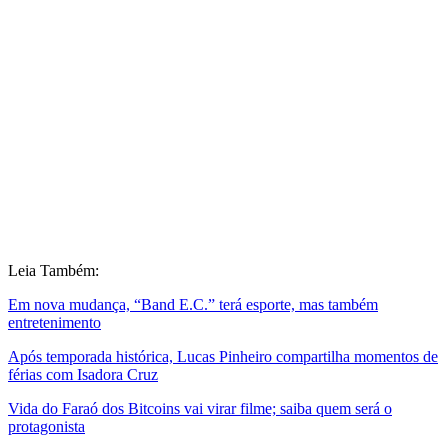
Leia Também:
Em nova mudança, “Band E.C.” terá esporte, mas também
entretenimento
Após temporada histórica, Lucas Pinheiro compartilha momentos de
férias com Isadora Cruz
Vida do Faraó dos Bitcoins vai virar filme; saiba quem será o
protagonista