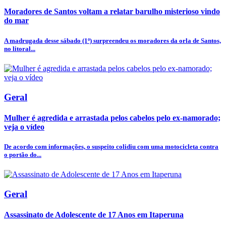
Moradores de Santos voltam a relatar barulho misterioso vindo
do mar
A madrugada desse sábado (1º) surpreendeu os moradores da orla de Santos,
no litoral...
Geral
Mulher é agredida e arrastada pelos cabelos pelo ex-namorado;
veja o vídeo
De acordo com informações, o suspeito colidiu com uma motocicleta contra
o portão do...
Geral
Assassinato de Adolescente de 17 Anos em Itaperuna