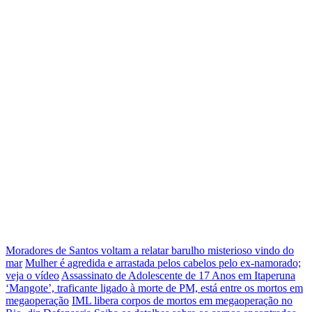
Moradores de Santos voltam a relatar barulho misterioso vindo do
mar
Mulher é agredida e arrastada pelos cabelos pelo ex-namorado;
veja o vídeo
Assassinato de Adolescente de 17 Anos em Itaperuna
‘Mangote’, traficante ligado à morte de PM, está entre os mortos em
megaoperação
IML libera corpos de mortos em megaoperação no