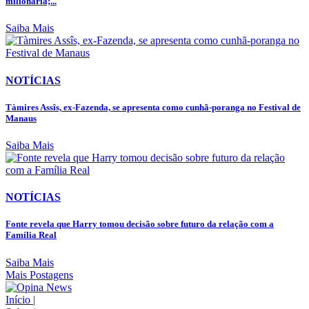
milionária;...
Saiba Mais
NOTÍCIAS
Tàmires Assîs, ex-Fazenda, se apresenta como cunhã-poranga no Festival de
Manaus
Saiba Mais
NOTÍCIAS
Fonte revela que Harry tomou decisão sobre futuro da relação com a
Família Real
Saiba Mais
Mais Postagens
Início
|