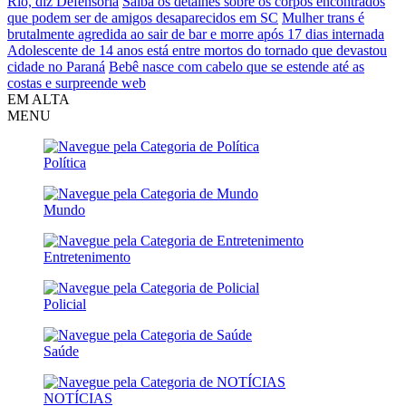
Rio, diz Defensoria
Saiba os detalhes sobre os corpos encontrados
que podem ser de amigos desaparecidos em SC
Mulher trans é
brutalmente agredida ao sair de bar e morre após 17 dias internada
Adolescente de 14 anos está entre mortos do tornado que devastou
cidade no Paraná
Bebê nasce com cabelo que se estende até as
costas e surpreende web
EM ALTA
MENU
Política
Mundo
Entretenimento
Policial
Saúde
NOTÍCIAS