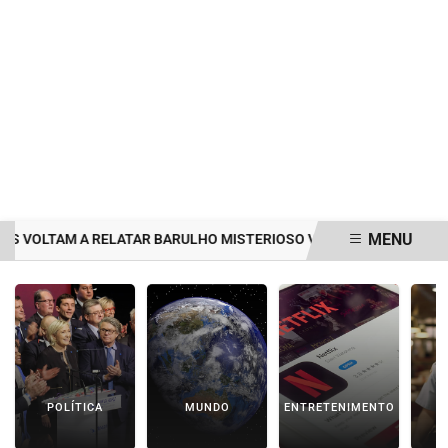
MENU
OLTAM A RELATAR BARULHO MISTERIOSO VINDO DO MAR
MULHER
EM ALTA
POLÍTICA
MUNDO
ENTRETENIMENTO