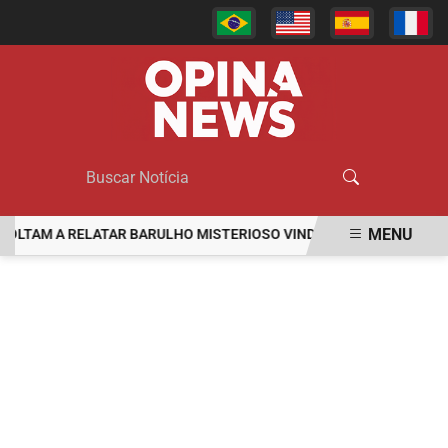
MENU
A RELATAR BARULHO MISTERIOSO VINDO DO MAR
MULHER É AGR
EM ALTA