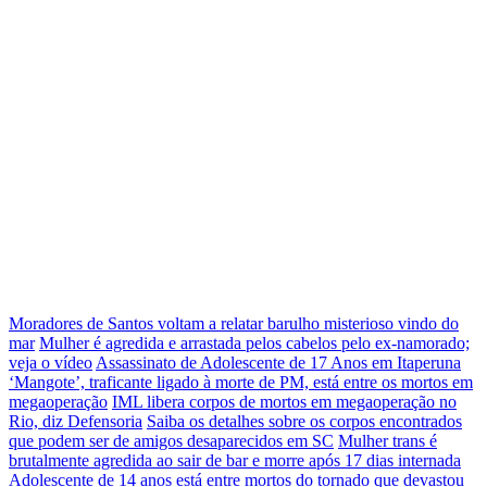
Moradores de Santos voltam a relatar barulho misterioso vindo do
mar
Mulher é agredida e arrastada pelos cabelos pelo ex-namorado;
veja o vídeo
Assassinato de Adolescente de 17 Anos em Itaperuna
‘Mangote’, traficante ligado à morte de PM, está entre os mortos em
megaoperação
IML libera corpos de mortos em megaoperação no
Rio, diz Defensoria
Saiba os detalhes sobre os corpos encontrados
que podem ser de amigos desaparecidos em SC
Mulher trans é
brutalmente agredida ao sair de bar e morre após 17 dias internada
Adolescente de 14 anos está entre mortos do tornado que devastou