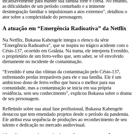
incansavelmente para manter sua família forte e coesa. No entanto,
as dificuldades de um período conturbado e a iminente
desintegração familiar o impulsionam a atos extremos”, detalhou o
ator sobre a complexidade do personagem.
A atuação em “Emergência Radioativa” da Netflix
Na Netflix, Bukassa Kabengele integra o elenco da série
“Emergência Radioativa”, que se inspira no trágico acidente com o
Césio-137, ocorrido em Goiânia. Na trama, ele interpreta Evenildo,
o proprietário de um ferro-velho que, sem saber, se vê envolvido
diretamente no incidente de contaminação.
“Evenildo é uma das vítimas da contaminação pelo Césio-137,
enfrentando perdas irreparáveis para ele e sua família. Ele é um
ambicioso dono de ferro-velho que busca o melhor para sua
comunidade, mas a contaminação se inicia em sua própria
residência, sem seu conhecimento”, explicou Bukassa sobre o drama
de seu personagem.
Refletindo sobre sua atual fase profissional, Bukassa Kabengele
destacou que tem emendado projetos desde o período da pandemia.
Ele atribui essa sequência de produções ao reconhecimento de seu
talento e dedicação no mercado audiovisual.