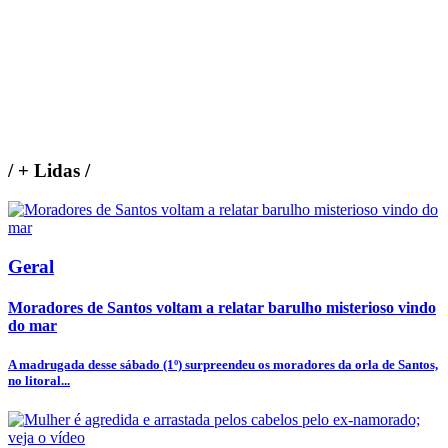
/
+ Lidas
/
Geral
Moradores de Santos voltam a relatar barulho misterioso vindo
do mar
A madrugada desse sábado (1º) surpreendeu os moradores da orla de Santos,
no litoral...