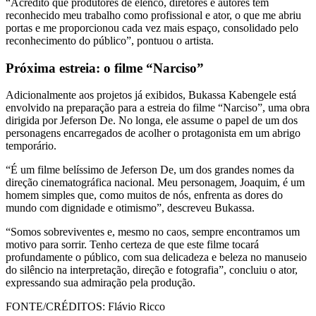
“Acredito que produtores de elenco, diretores e autores têm
reconhecido meu trabalho como profissional e ator, o que me abriu
portas e me proporcionou cada vez mais espaço, consolidado pelo
reconhecimento do público”, pontuou o artista.
Próxima estreia: o filme “Narciso”
Adicionalmente aos projetos já exibidos, Bukassa Kabengele está
envolvido na preparação para a estreia do filme “Narciso”, uma obra
dirigida por Jeferson De. No longa, ele assume o papel de um dos
personagens encarregados de acolher o protagonista em um abrigo
temporário.
“É um filme belíssimo de Jeferson De, um dos grandes nomes da
direção cinematográfica nacional. Meu personagem, Joaquim, é um
homem simples que, como muitos de nós, enfrenta as dores do
mundo com dignidade e otimismo”, descreveu Bukassa.
“Somos sobreviventes e, mesmo no caos, sempre encontramos um
motivo para sorrir. Tenho certeza de que este filme tocará
profundamente o público, com sua delicadeza e beleza no manuseio
do silêncio na interpretação, direção e fotografia”, concluiu o ator,
expressando sua admiração pela produção.
FONTE/CRÉDITOS:
Flávio Ricco