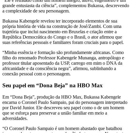
“Ele é retratado como um homem íntegro, altivo, engenheiro e um
grande entusiasta da ciência”, complementou Bukassa, descrevendo
a complexidade de seu personagem.
Bukassa Kabengele revelou ter incorporado elementos de sua
própria história de vida na construção de José/Zambi. Com uma
trajetória que inclui nascimento em Bruxelas e criação entre a
República Democrática do Congo e o Brasil, o ator afirmou que
suas referências pessoais e familiares foram cruciais para o papel.
“Minha essência e formação são profundamente africanas. Como
filho do renomado Professor Kabengele Munanga, antropólogo e
professor titular aposentado da USP, carrego em mim o DNA da
africanidade e da consciência negra”, afirmou, sublinhando a
conexão pessoal com o personagem.
Seu papel em “Dona Beja” na HBO Max
Em “Dona Beja”, produção da HBO Max, Bukassa Kabengele
encarna o Coronel Paulo Sampaio, pai do personagem interpretado
por David Junior. Ele descreveu seu papel como o de um homem
que se esforça para preservar a união familiar em meio a
adversidades.
“O Coronel Paulo Sampaio é um homem abastado que batalhou