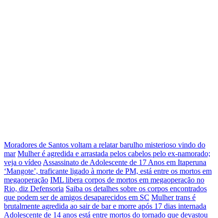
Moradores de Santos voltam a relatar barulho misterioso vindo do
mar
Mulher é agredida e arrastada pelos cabelos pelo ex-namorado;
veja o vídeo
Assassinato de Adolescente de 17 Anos em Itaperuna
‘Mangote’, traficante ligado à morte de PM, está entre os mortos em
megaoperação
IML libera corpos de mortos em megaoperação no
Rio, diz Defensoria
Saiba os detalhes sobre os corpos encontrados
que podem ser de amigos desaparecidos em SC
Mulher trans é
brutalmente agredida ao sair de bar e morre após 17 dias internada
Adolescente de 14 anos está entre mortos do tornado que devastou