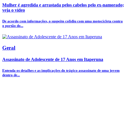
Mulher é agredida e arrastada pelos cabelos pelo ex-namorado;
veja o vídeo
De acordo com informações, o suspeito colidiu com uma motocicleta contra
o portão do...
Geral
Assassinato de Adolescente de 17 Anos em Itaperuna
Entenda os detalhes e as implicações do trágico assassinato de uma jovem
dentro de...