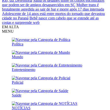
Rio, diz Defensoria
Saiba os detalhes sobre os corpos encontrados
que podem ser de amigos desaparecidos em SC
Mulher trans é
brutalmente agredida ao sair de bar e morre após 17 dias internada
Adolescente de 14 anos está entre mortos do tornado que devastou
cidade no Paraná
Bebê nasce com cabelo que se estende até as
costas e surpreende web
EM ALTA
MENU
Política
Mundo
Entretenimento
Policial
Saúde
NOTÍCIAS