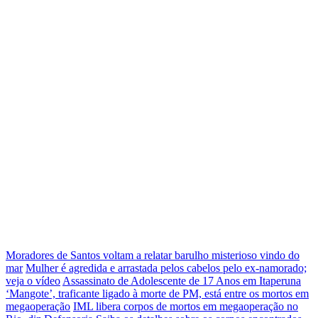
Moradores de Santos voltam a relatar barulho misterioso vindo do
mar
Mulher é agredida e arrastada pelos cabelos pelo ex-namorado;
veja o vídeo
Assassinato de Adolescente de 17 Anos em Itaperuna
‘Mangote’, traficante ligado à morte de PM, está entre os mortos em
megaoperação
IML libera corpos de mortos em megaoperação no