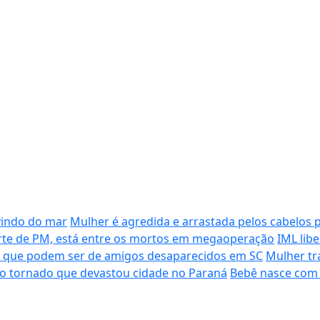
vindo do mar
Mulher é agredida e arrastada pelos cabelos 
morte de PM, está entre os mortos em megaoperação
IML lib
s que podem ser de amigos desaparecidos em SC
Mulher tr
do tornado que devastou cidade no Paraná
Bebê nasce com 