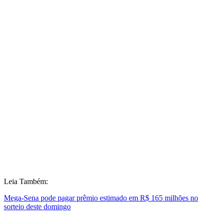
Leia Também:
Mega-Sena pode pagar prêmio estimado em R$ 165 milhões no
sorteio deste domingo