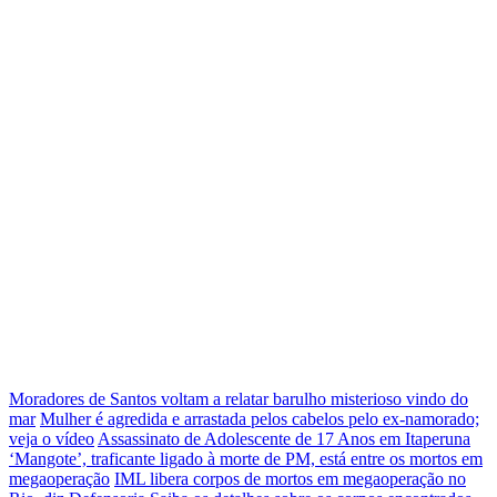
Moradores de Santos voltam a relatar barulho misterioso vindo do
mar
Mulher é agredida e arrastada pelos cabelos pelo ex-namorado;
veja o vídeo
Assassinato de Adolescente de 17 Anos em Itaperuna
‘Mangote’, traficante ligado à morte de PM, está entre os mortos em
megaoperação
IML libera corpos de mortos em megaoperação no