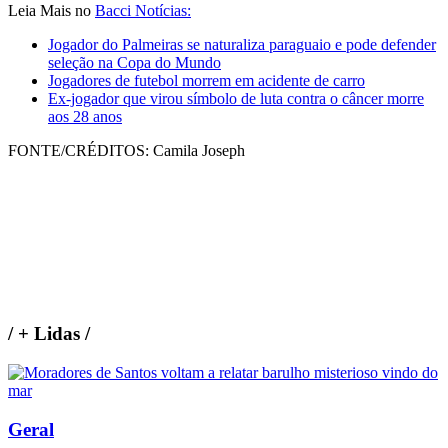
Leia Mais no
Bacci Notícias:
Jogador do Palmeiras se naturaliza paraguaio e pode defender
seleção na Copa do Mundo
Jogadores de futebol morrem em acidente de carro
Ex-jogador que virou símbolo de luta contra o câncer morre
aos 28 anos
FONTE/CRÉDITOS:
Camila Joseph
/
+ Lidas
/
Geral