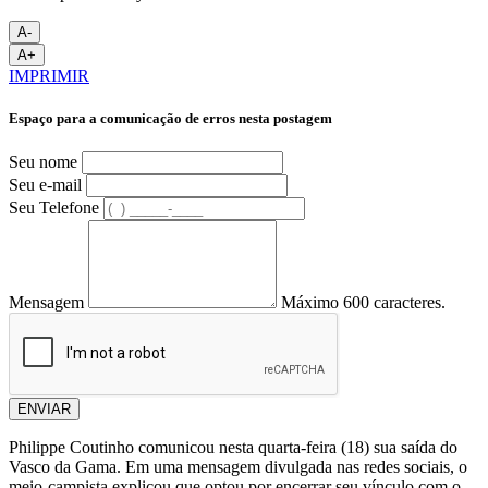
A-
A+
IMPRIMIR
Espaço para a comunicação de erros nesta postagem
Seu nome
Seu e-mail
Seu Telefone
Mensagem
Máximo 600 caracteres.
ENVIAR
Philippe Coutinho comunicou nesta quarta-feira (18) sua saída do
Vasco da Gama. Em uma mensagem divulgada nas redes sociais, o
meio-campista explicou que optou por encerrar seu vínculo com o