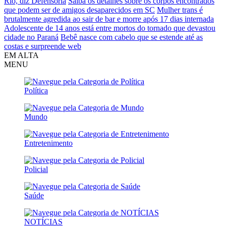
Rio, diz Defensoria
Saiba os detalhes sobre os corpos encontrados
que podem ser de amigos desaparecidos em SC
Mulher trans é
brutalmente agredida ao sair de bar e morre após 17 dias internada
Adolescente de 14 anos está entre mortos do tornado que devastou
cidade no Paraná
Bebê nasce com cabelo que se estende até as
costas e surpreende web
EM ALTA
MENU
Política
Mundo
Entretenimento
Policial
Saúde
NOTÍCIAS