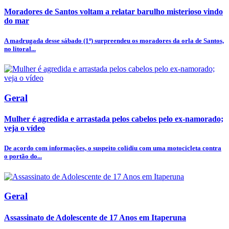
Moradores de Santos voltam a relatar barulho misterioso vindo
do mar
A madrugada desse sábado (1º) surpreendeu os moradores da orla de Santos,
no litoral...
Geral
Mulher é agredida e arrastada pelos cabelos pelo ex-namorado;
veja o vídeo
De acordo com informações, o suspeito colidiu com uma motocicleta contra
o portão do...
Geral
Assassinato de Adolescente de 17 Anos em Itaperuna