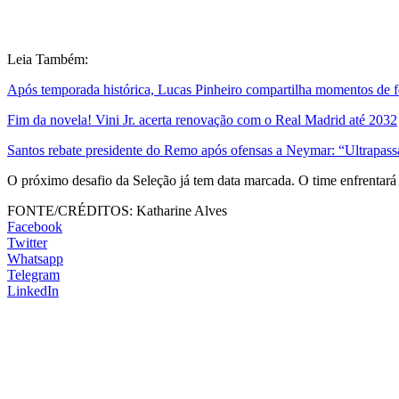
Leia Também:
Após temporada histórica, Lucas Pinheiro compartilha momentos de f
Fim da novela! Vini Jr. acerta renovação com o Real Madrid até 2032
Santos rebate presidente do Remo após ofensas a Neymar: “Ultrapass
O próximo desafio da Seleção já tem data marcada. O time enfrentará 
FONTE/CRÉDITOS:
Katharine Alves
Facebook
Twitter
Whatsapp
Telegram
LinkedIn