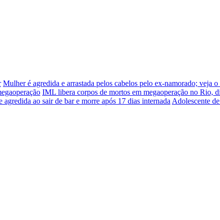
r
Mulher é agredida e arrastada pelos cabelos pelo ex-namorado; veja o
 megaoperação
IML libera corpos de mortos em megaoperação no Rio, d
e agredida ao sair de bar e morre após 17 dias internada
Adolescente de