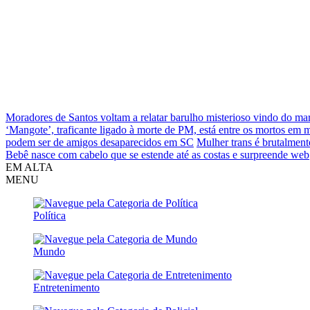
Moradores de Santos voltam a relatar barulho misterioso vindo do ma
‘Mangote’, traficante ligado à morte de PM, está entre os mortos em
podem ser de amigos desaparecidos em SC
Mulher trans é brutalment
Bebê nasce com cabelo que se estende até as costas e surpreende web
EM ALTA
MENU
Política
Mundo
Entretenimento