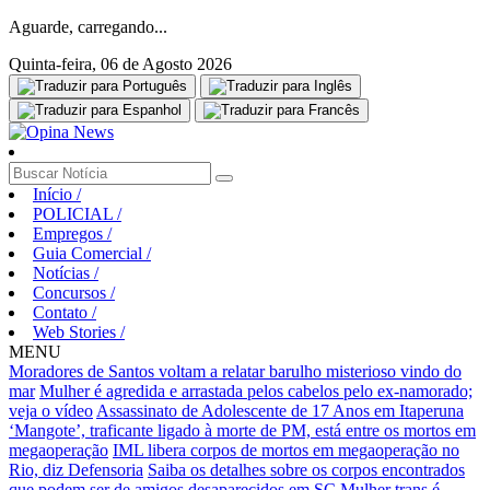
Aguarde, carregando...
Quinta-feira, 06 de Agosto 2026
Início
/
POLICIAL
/
Empregos
/
Guia Comercial
/
Notícias
/
Concursos
/
Contato
/
Web Stories
/
MENU
Moradores de Santos voltam a relatar barulho misterioso vindo do
mar
Mulher é agredida e arrastada pelos cabelos pelo ex-namorado;
veja o vídeo
Assassinato de Adolescente de 17 Anos em Itaperuna
‘Mangote’, traficante ligado à morte de PM, está entre os mortos em
megaoperação
IML libera corpos de mortos em megaoperação no
Rio, diz Defensoria
Saiba os detalhes sobre os corpos encontrados
que podem ser de amigos desaparecidos em SC
Mulher trans é