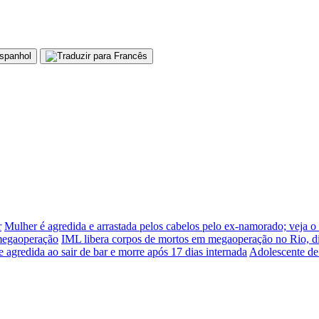
r
Mulher é agredida e arrastada pelos cabelos pelo ex-namorado; veja o
 megaoperação
IML libera corpos de mortos em megaoperação no Rio, d
e agredida ao sair de bar e morre após 17 dias internada
Adolescente de