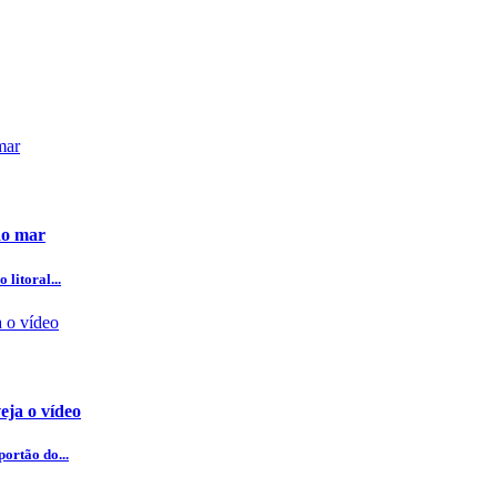
do mar
litoral...
eja o vídeo
ortão do...