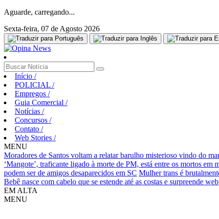
Aguarde, carregando...
Sexta-feira, 07 de Agosto 2026
Início
/
POLICIAL
/
Empregos
/
Guia Comercial
/
Notícias
/
Concursos
/
Contato
/
Web Stories
/
MENU
Moradores de Santos voltam a relatar barulho misterioso vindo do ma
‘Mangote’, traficante ligado à morte de PM, está entre os mortos em
podem ser de amigos desaparecidos em SC
Mulher trans é brutalment
Bebê nasce com cabelo que se estende até as costas e surpreende web
EM ALTA
MENU