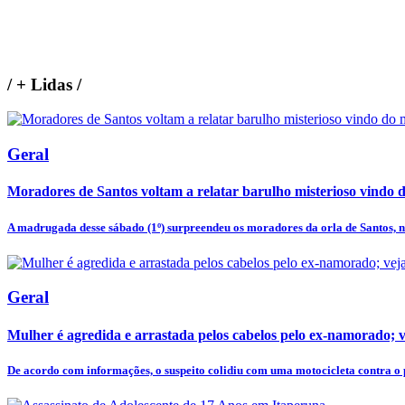
/
+ Lidas
/
Geral
Moradores de Santos voltam a relatar barulho misterioso vindo 
A madrugada desse sábado (1º) surpreendeu os moradores da orla de Santos, no 
Geral
Mulher é agredida e arrastada pelos cabelos pelo ex-namorado; v
De acordo com informações, o suspeito colidiu com uma motocicleta contra o p