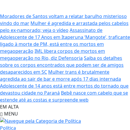
Moradores de Santos voltam a relatar barulho misterioso
vindo do mar
Mulher é agredida e arrastada pelos cabelos
pelo ex-namorado; veja o vídeo
Assassinato de
Adolescente de 17 Anos em Itaperuna
‘Mangote’, traficante
ligado à morte de PM, está entre os mortos em
megaoperação
IML libera corpos de mortos em
megaoperação no Rio, diz Defensoria
Saiba os detalhes
sobre os corpos encontrados que podem ser de amigos
desaparecidos em SC
Mulher trans é brutalmente
agredida ao sair de bar e morre após 17 dias internada
Adolescente de 14 anos está entre mortos do tornado que
devastou cidade no Paraná
Bebê nasce com cabelo que se
estende até as costas e surpreende web
EM ALTA
MENU
Política