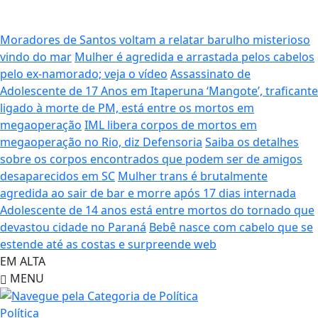
Moradores de Santos voltam a relatar barulho misterioso
vindo do mar
Mulher é agredida e arrastada pelos cabelos
pelo ex-namorado; veja o vídeo
Assassinato de
Adolescente de 17 Anos em Itaperuna
‘Mangote’, traficante
ligado à morte de PM, está entre os mortos em
megaoperação
IML libera corpos de mortos em
megaoperação no Rio, diz Defensoria
Saiba os detalhes
sobre os corpos encontrados que podem ser de amigos
desaparecidos em SC
Mulher trans é brutalmente
agredida ao sair de bar e morre após 17 dias internada
Adolescente de 14 anos está entre mortos do tornado que
devastou cidade no Paraná
Bebê nasce com cabelo que se
estende até as costas e surpreende web
EM ALTA
MENU
Política