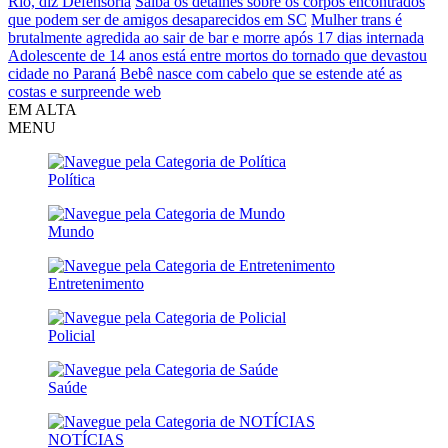
Rio, diz Defensoria
Saiba os detalhes sobre os corpos encontrados
que podem ser de amigos desaparecidos em SC
Mulher trans é
brutalmente agredida ao sair de bar e morre após 17 dias internada
Adolescente de 14 anos está entre mortos do tornado que devastou
cidade no Paraná
Bebê nasce com cabelo que se estende até as
costas e surpreende web
EM ALTA
MENU
Política
Mundo
Entretenimento
Policial
Saúde
NOTÍCIAS