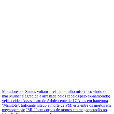
Moradores de Santos voltam a relatar barulho misterioso vindo do
mar
Mulher é agredida e arrastada pelos cabelos pelo ex-namorado;
veja o vídeo
Assassinato de Adolescente de 17 Anos em Itaperuna
‘Mangote’, traficante ligado à morte de PM, está entre os mortos em
megaoperação
IML libera corpos de mortos em megaoperação no