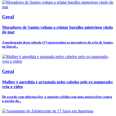
Geral
Moradores de Santos voltam a relatar barulho misterioso vindo
do mar
A madrugada desse sábado (1º) surpreendeu os moradores da orla de Santos,
no litoral...
Geral
Mulher é agredida e arrastada pelos cabelos pelo ex-namorado;
veja o vídeo
De acordo com informações, o suspeito colidiu com uma motocicleta contra
o portão do...