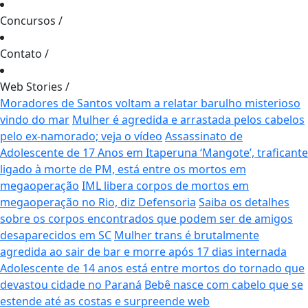
Concursos
/
Contato
/
Web Stories
/
Moradores de Santos voltam a relatar barulho misterioso
vindo do mar
Mulher é agredida e arrastada pelos cabelos
pelo ex-namorado; veja o vídeo
Assassinato de
Adolescente de 17 Anos em Itaperuna
‘Mangote’, traficante
ligado à morte de PM, está entre os mortos em
megaoperação
IML libera corpos de mortos em
megaoperação no Rio, diz Defensoria
Saiba os detalhes
sobre os corpos encontrados que podem ser de amigos
desaparecidos em SC
Mulher trans é brutalmente
agredida ao sair de bar e morre após 17 dias internada
Adolescente de 14 anos está entre mortos do tornado que
devastou cidade no Paraná
Bebê nasce com cabelo que se
estende até as costas e surpreende web