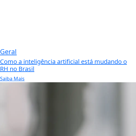
Geral
Como a inteligência artificial está mudando o
RH no Brasil
Saiba Mais