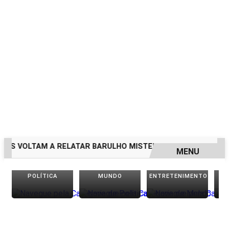
LTAM A RELATAR BARULHO MISTERIOSO VINDO DO MAR
MU
MENU
EM ALTA
POLÍTICA
MUNDO
ENTRETENIMENTO