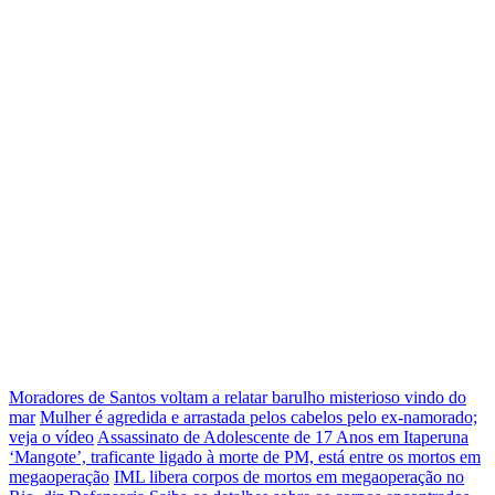
Moradores de Santos voltam a relatar barulho misterioso vindo do
mar
Mulher é agredida e arrastada pelos cabelos pelo ex-namorado;
veja o vídeo
Assassinato de Adolescente de 17 Anos em Itaperuna
‘Mangote’, traficante ligado à morte de PM, está entre os mortos em
megaoperação
IML libera corpos de mortos em megaoperação no