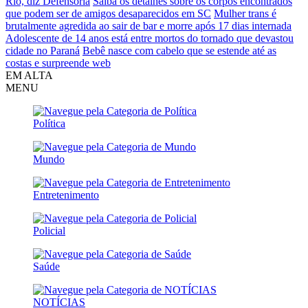
Rio, diz Defensoria
Saiba os detalhes sobre os corpos encontrados
que podem ser de amigos desaparecidos em SC
Mulher trans é
brutalmente agredida ao sair de bar e morre após 17 dias internada
Adolescente de 14 anos está entre mortos do tornado que devastou
cidade no Paraná
Bebê nasce com cabelo que se estende até as
costas e surpreende web
EM ALTA
MENU
Política
Mundo
Entretenimento
Policial
Saúde
NOTÍCIAS