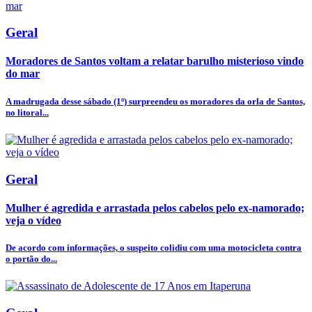
Geral
Moradores de Santos voltam a relatar barulho misterioso vindo
do mar
A madrugada desse sábado (1º) surpreendeu os moradores da orla de Santos,
no litoral...
Geral
Mulher é agredida e arrastada pelos cabelos pelo ex-namorado;
veja o vídeo
De acordo com informações, o suspeito colidiu com uma motocicleta contra
o portão do...