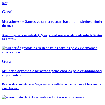
Geral
Moradores de Santos voltam a relatar barulho misterioso vindo
do mar
A madrugada desse sábado (1º) surpreendeu os moradores da orla de Santos,
no litoral...
Geral
Mulher é agredida e arrastada pelos cabelos pelo ex-namorado;
veja o vídeo
De acordo com informações, o suspeito colidiu com uma motocicleta contra
o portão do...