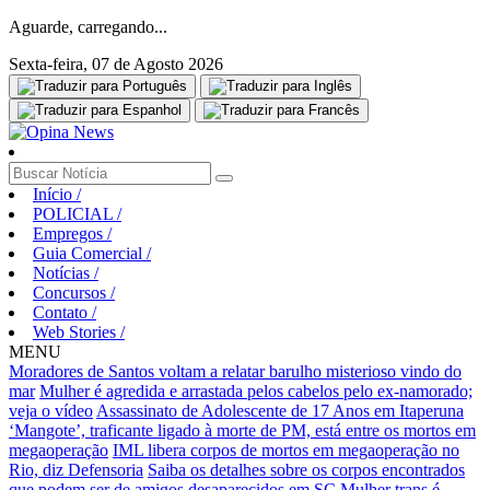
Aguarde, carregando...
Sexta-feira, 07 de Agosto 2026
Início
/
POLICIAL
/
Empregos
/
Guia Comercial
/
Notícias
/
Concursos
/
Contato
/
Web Stories
/
MENU
Moradores de Santos voltam a relatar barulho misterioso vindo do
mar
Mulher é agredida e arrastada pelos cabelos pelo ex-namorado;
veja o vídeo
Assassinato de Adolescente de 17 Anos em Itaperuna
‘Mangote’, traficante ligado à morte de PM, está entre os mortos em
megaoperação
IML libera corpos de mortos em megaoperação no
Rio, diz Defensoria
Saiba os detalhes sobre os corpos encontrados
que podem ser de amigos desaparecidos em SC
Mulher trans é