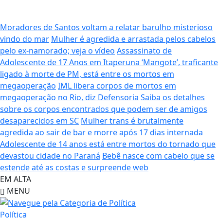
Moradores de Santos voltam a relatar barulho misterioso
vindo do mar
Mulher é agredida e arrastada pelos cabelos
pelo ex-namorado; veja o vídeo
Assassinato de
Adolescente de 17 Anos em Itaperuna
‘Mangote’, traficante
ligado à morte de PM, está entre os mortos em
megaoperação
IML libera corpos de mortos em
megaoperação no Rio, diz Defensoria
Saiba os detalhes
sobre os corpos encontrados que podem ser de amigos
desaparecidos em SC
Mulher trans é brutalmente
agredida ao sair de bar e morre após 17 dias internada
Adolescente de 14 anos está entre mortos do tornado que
devastou cidade no Paraná
Bebê nasce com cabelo que se
estende até as costas e surpreende web
EM ALTA
MENU
Política