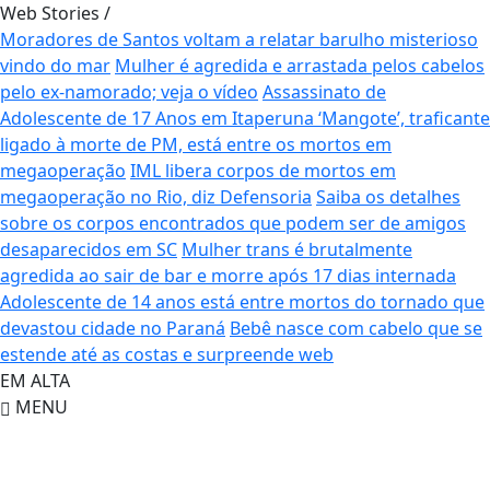
Web Stories
/
Moradores de Santos voltam a relatar barulho misterioso
vindo do mar
Mulher é agredida e arrastada pelos cabelos
pelo ex-namorado; veja o vídeo
Assassinato de
Adolescente de 17 Anos em Itaperuna
‘Mangote’, traficante
ligado à morte de PM, está entre os mortos em
megaoperação
IML libera corpos de mortos em
megaoperação no Rio, diz Defensoria
Saiba os detalhes
sobre os corpos encontrados que podem ser de amigos
desaparecidos em SC
Mulher trans é brutalmente
agredida ao sair de bar e morre após 17 dias internada
Adolescente de 14 anos está entre mortos do tornado que
devastou cidade no Paraná
Bebê nasce com cabelo que se
estende até as costas e surpreende web
EM ALTA
MENU