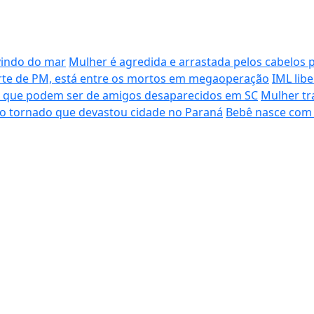
vindo do mar
Mulher é agredida e arrastada pelos cabelos 
morte de PM, está entre os mortos em megaoperação
IML lib
s que podem ser de amigos desaparecidos em SC
Mulher tr
do tornado que devastou cidade no Paraná
Bebê nasce com 