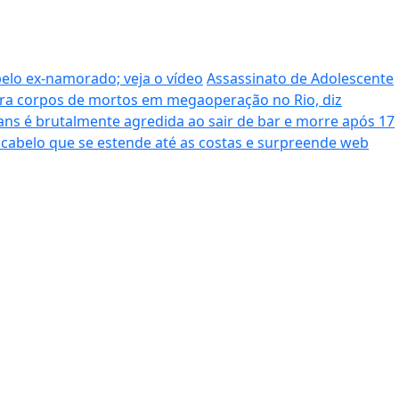
pelo ex-namorado; veja o vídeo
Assassinato de Adolescente
era corpos de mortos em megaoperação no Rio, diz
ans é brutalmente agredida ao sair de bar e morre após 17
cabelo que se estende até as costas e surpreende web