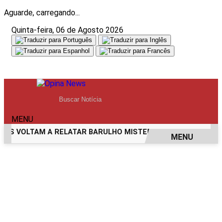
Aguarde, carregando...
Quinta-feira, 06 de Agosto 2026
MENU
TAM A RELATAR BARULHO MISTERIOSO VINDO DO MAR
MU
MENU
EM ALTA